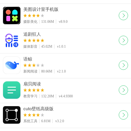
美图设计室手机版
摄影美化
131.06M
v8.9.0
追剧狂人
媒体影音
45.02M
v1.0.1
语鲸
新闻阅读
80.66M
v2.1.0
扇贝阅读
教育学习
132.20M
v4.4.9300
cuto壁纸高级版
系统工具
6.81M
v3.2.0