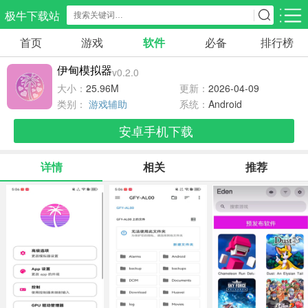
极牛下载站
首页
游戏
软件
必备
排行榜
应用分类
游戏分类
伊甸模拟器
v0.2.0
生活服务
电商购物
教育学习
大小：
25.96M
更新：
2026-04-09
297款应用
86款应用
178款应用
类别：
游戏辅助
系统：
Android
安卓手机下载
气象交通
游戏辅助
摄影美化
84款应用
476款应用
214款应用
详情
相关
推荐
社交聊天
电子图书
移动办公
183款应用
438款应用
184款应用
新闻阅读
金融理财
媒体影音
43款应用
54款应用
601款应用