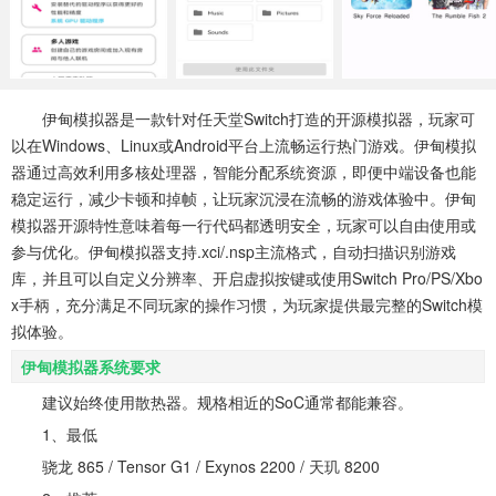
系统工具
健康医疗
ai工具
644款应用
53款应用
334款应用
娱乐资讯
伊甸模拟器是一款针对任天堂Switch打造的开源模拟器，玩家可
96款应用
以在Windows、Linux或Android平台上流畅运行热门游戏。伊甸模拟
器通过高效利用多核处理器，智能分配系统资源，即便中端设备也能
稳定运行，减少卡顿和掉帧，让玩家沉浸在流畅的游戏体验中。伊甸
模拟器开源特性意味着每一行代码都透明安全，玩家可以自由使用或
参与优化。伊甸模拟器支持.xci/.nsp主流格式，自动扫描识别游戏
库，并且可以自定义分辨率、开启虚拟按键或使用Switch Pro/PS/Xbo
x手柄，充分满足不同玩家的操作习惯，为玩家提供最完整的Switch模
拟体验。
伊甸模拟器系统要求
建议始终使用散热器。规格相近的SoC通常都能兼容。
1、最低
骁龙 865 / Tensor G1 / Exynos 2200 / 天玑 8200