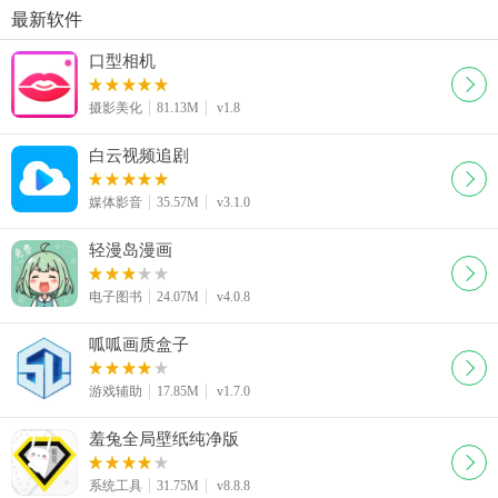
最新软件
口型相机
摄影美化
81.13M
v1.8
白云视频追剧
媒体影音
35.57M
v3.1.0
轻漫岛漫画
电子图书
24.07M
v4.0.8
呱呱画质盒子
游戏辅助
17.85M
v1.7.0
羞兔全局壁纸纯净版
系统工具
31.75M
v8.8.8