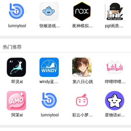
lumnytool
快猴游戏盒子
夜神模拟器手机版本
pgt画质助手120帧
热门推荐
即灵ai
windy蓝色气象
第八日心跳
哔哩哔哩白色版
阿茉ai
lumnytool
彩云小梦国际版
星物语ai聊天