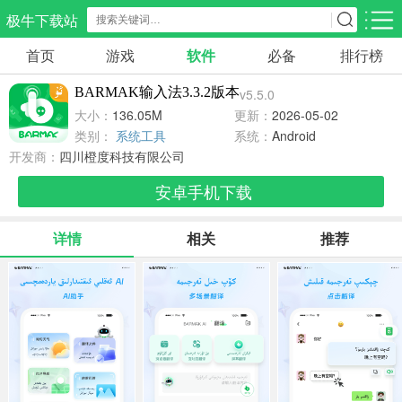
极牛下载站
首页
游戏
软件
必备
排行榜
应用分类
游戏分类
BARMAK输入法3.3.2版本
v5.5.0
生活服务
电商购物
教育学习
大小：
136.05M
更新：
2026-05-02
297款应用
86款应用
178款应用
类别：
系统工具
系统：
Android
开发商：
四川橙度科技有限公司
气象交通
游戏辅助
摄影美化
安卓手机下载
84款应用
477款应用
214款应用
详情
相关
推荐
社交聊天
电子图书
移动办公
183款应用
439款应用
184款应用
新闻阅读
金融理财
媒体影音
43款应用
54款应用
601款应用