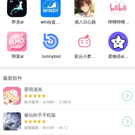
即灵ai
windy蓝色气象
第八日心跳
哔哩哔哩白色版
阿茉ai
lumnytool
彩云小梦国际版
星物语ai聊天
最新软件
爱萌漫画
电子图书
10.64M
v5.06.01
修仙助手手机版
游戏辅助
60.01M
v6.7.2