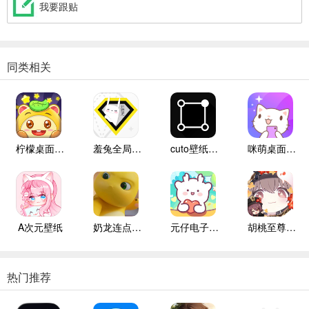
我要跟贴
同类相关
柠檬桌面宠物
羞兔全局壁纸纯净版
cuto壁纸高级版
咪萌桌面宠物
A次元壁纸
奶龙连点自动版
元仔电子宠物
胡桃至尊版弱网
热门推荐