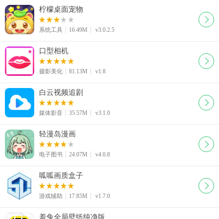
柠檬桌面宠物
系统工具
16.49M
v3.0.2.5
口型相机
摄影美化
81.13M
v1.8
白云视频追剧
媒体影音
35.57M
v3.1.0
轻漫岛漫画
电子图书
24.07M
v4.0.8
呱呱画质盒子
游戏辅助
17.85M
v1.7.0
羞兔全局壁纸纯净版