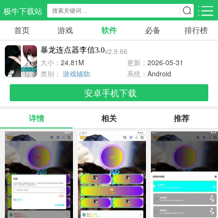
极牛下载站
首页
游戏
软件
必备
排行榜
应用分类
游戏分类
暴龙连点器李信3.0
v2.9.66
生活服务
电商购物
教育学习
大小：
24.81M
更新：
2026-05-31
298款应用
86款应用
178款应用
类别：
游戏辅助
系统：
Android
安卓手机下载
气象交通
游戏辅助
摄影美化
84款应用
478款应用
216款应用
详情
相关
推荐
社交聊天
电子图书
移动办公
184款应用
441款应用
184款应用
新闻阅读
金融理财
媒体影音
43款应用
54款应用
603款应用