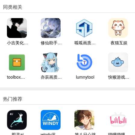
同类相关
小吉美化包助手
修仙助手手机版
呱呱画质盒子
夜猫互娱
toolbox辅助器
亦辰画质大师
lumnytool
快猴游戏盒子
热门推荐
即灵ai
windy蓝色气象
第八日心跳
哔哩哔哩白色版