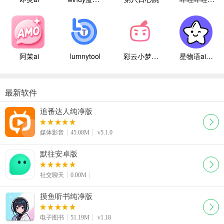
阿茉ai
lumnytool
彩云小梦国际版
星物语ai聊天
最新软件
追番达人纯净版
媒体影音
45.08M
v5.1.0
默往安卓版
社交聊天
0.00M
摸鱼听书纯净版
电子图书
51.19M
v1.18