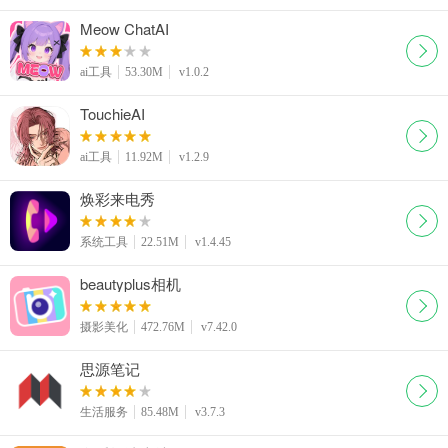
Meow ChatAI
ai工具
53.30M
v1.0.2
TouchieAI
ai工具
11.92M
v1.2.9
焕彩来电秀
系统工具
22.51M
v1.4.45
beautyplus相机
摄影美化
472.76M
v7.42.0
思源笔记
生活服务
85.48M
v3.7.3