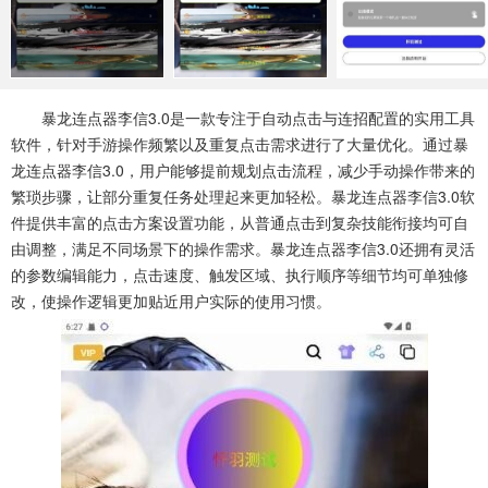
系统工具
健康医疗
ai工具
647款应用
53款应用
336款应用
娱乐资讯
暴龙连点器李信3.0是一款专注于自动点击与连招配置的实用工具
96款应用
软件，针对手游操作频繁以及重复点击需求进行了大量优化。通过暴
龙连点器李信3.0，用户能够提前规划点击流程，减少手动操作带来的
繁琐步骤，让部分重复任务处理起来更加轻松。暴龙连点器李信3.0软
件提供丰富的点击方案设置功能，从普通点击到复杂技能衔接均可自
由调整，满足不同场景下的操作需求。暴龙连点器李信3.0还拥有灵活
的参数编辑能力，点击速度、触发区域、执行顺序等细节均可单独修
改，使操作逻辑更加贴近用户实际的使用习惯。